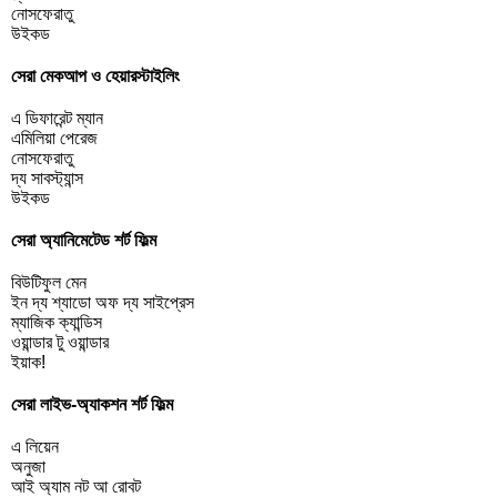
নোসফেরাতু
উইকড
সেরা মেকআপ ও হেয়ারস্টাইলিং
এ ডিফারেন্ট ম্যান
এমিলিয়া পেরেজ
নোসফেরাতু
দ্য সাবস্ট্যান্স
উইকড
সেরা অ্যানিমেটেড শর্ট ফিল্ম
বিউটিফুল মেন
ইন দ্য শ্যাডো অফ দ্য সাইপ্রেস
ম্যাজিক ক্যান্ডিস
ওয়ান্ডার টু ওয়ান্ডার
ইয়াক!
সেরা লাইভ-অ্যাকশন শর্ট ফিল্ম
এ লিয়েন
অনুজা
আই অ্যাম নট আ রোবট