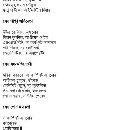
ডেমি মুর, দ্য সাবস্ট্যান্স
ফার্নান্ডা টরেস, আই’ম স্টিল হিয়ার
সেরা পার্শ্ব অভিনেতা
ইউরা বোরিসভ, অ্যানোরা
কিরান কুলকিন, আ রিয়েল পেইন
এডওয়ার্ড নর্টন, আ কমপ্লিট আননোন
গাই পিয়ার্স, দ্য ব্রুটালিস্ট
জেরেমি স্ট্রং, দ্য অ্যাপ্রেন্টিস
সেরা সহ-অভিনেত্রী
মনিকা বারবারো, আ কমপ্লিট আননোন
আরিয়ানা গ্র্যান্ডে, উইকড
ফেলিসিটি জোন্স, দ্য ব্রুটালিস্ট
ইসাবেলা রোসেলিনি, কনক্লেভ
জো সালদানা, এমিলিয়া পেরেজ
সেরা পোশাক নকশা
এ কমপ্লিট আননোন
কনক্লেভ
গ্ল্যাডিয়েটর II