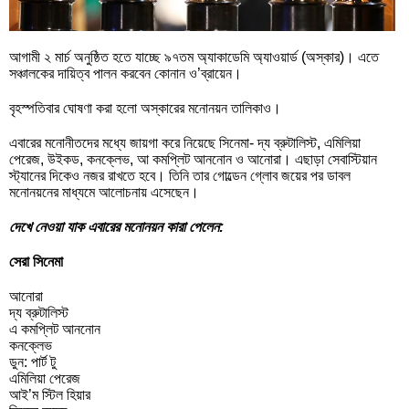
আগামী ২ মার্চ অনুষ্ঠিত হতে যাচ্ছে ৯৭তম অ্যাকাডেমি অ্যাওয়ার্ড (অস্কার)। এতে
সঞ্চালকের দায়িত্ব পালন করবেন কোনান ও’ব্রায়েন।
বৃহস্পতিবার ঘোষণা করা হলো অস্কারের মনোনয়ন তালিকাও।
এবারের মনোনীতদের মধ্যে জায়গা করে নিয়েছে সিনেমা- দ্য ব্রুটালিস্ট, এমিলিয়া
পেরেজ, উইকড, কনক্লেভ, আ কমপ্লিট আননোন ও আনোরা। এছাড়া সেবাস্টিয়ান
স্ট্যানের দিকেও নজর রাখতে হবে। তিনি তার গোল্ডেন গ্লোব জয়ের পর ডাবল
মনোনয়নের মাধ্যমে আলোচনায় এসেছেন।
দেখে নেওয়া যাক এবারের মনোনয়ন কারা পেলেন:
সেরা সিনেমা
আনোরা
দ্য ব্রুটালিস্ট
এ কমপ্লিট আননোন
কনক্লেভ
ডুন: পার্ট টু
এমিলিয়া পেরেজ
আই’ম স্টিল হিয়ার