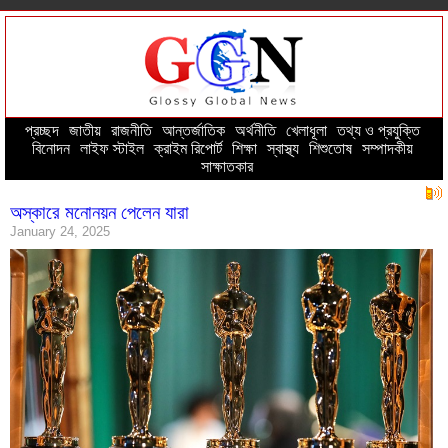
প্রচ্ছদ
--
জাতীয়
--
রাজনীতি
--
আন্তর্জাতিক
--
অর্থনীতি
--
খেলাধূলা
--
তথ্য ও প্রযুক্তি
--
বিনোদন
--
লাইফ স্টাইল
--
ক্রাইম রিপোর্ট
--
শিক্ষা
--
স্বাস্থ্য
--
শিশুতোষ
--
সম্পাদকীয়
--
সাক্ষাতকার
অস্কারে মনোনয়ন পেলেন যারা
January 24, 2025