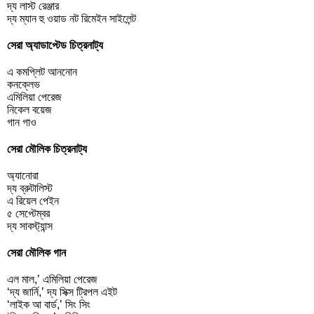
দ্য লাস্ট রেঞ্জার
দ্য ম্যান হু ওয়াড নট রিমেইন সাইলেন্ট
সেরা অ্যাডাপ্টেড চিত্রনাট্য
এ কমপ্লিট আননোন
কনক্লেভ
এমিলিয়া পেরেজ
নিকেল বয়েজ
গান গাও
সেরা মৌলিক চিত্রনাট্য
অ্যানোরা
দ্য ব্রুটালিস্ট
এ রিয়েল পেইন
৫ সেপ্টেম্বর
দ্য সাবস্ট্যান্স
সেরা মৌলিক গান
এল মাল,’ এমিলিয়া পেরেজ
‘দ্য জার্নি,’ দ্য সিক্স ট্রিপল এইট
‘লাইক আ বার্ড,’ সিং সিং