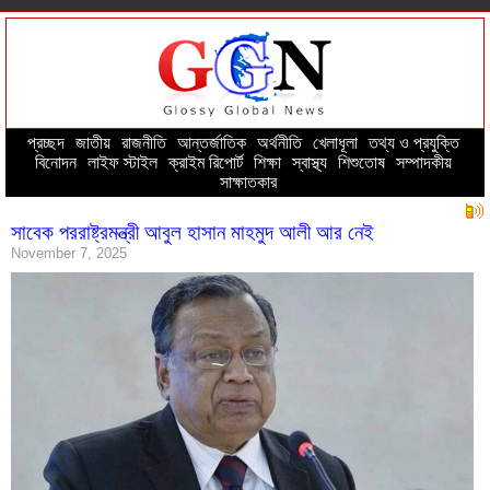
প্রচ্ছদ
--
জাতীয়
--
রাজনীতি
--
আন্তর্জাতিক
--
অর্থনীতি
--
খেলাধূলা
--
তথ্য ও প্রযুক্তি
--
বিনোদন
--
লাইফ স্টাইল
--
ক্রাইম রিপোর্ট
--
শিক্ষা
--
স্বাস্থ্য
--
শিশুতোষ
--
সম্পাদকীয়
--
সাক্ষাতকার
সাবেক পররাষ্ট্রমন্ত্রী আবুল হাসান মাহমুদ আলী আর নেই
November 7, 2025