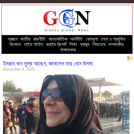
প্রচ্ছদ
--
জাতীয়
--
রাজনীতি
--
আন্তর্জাতিক
--
অর্থনীতি
--
খেলাধূলা
--
তথ্য ও প্রযুক্তি
--
বিনোদন
--
লাইফ স্টাইল
--
ক্রাইম রিপোর্ট
--
শিক্ষা
--
স্বাস্থ্য
--
শিশুতোষ
--
সম্পাদকীয়
--
সাক্ষাতকার
ইমরান খান সুস্থ আছেন, জানালেন তার বোন উসমা
December 4, 2025