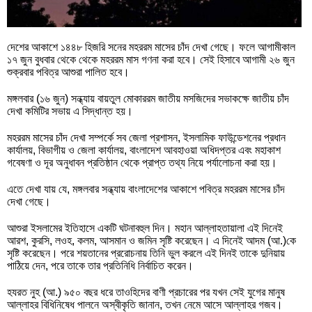
দেশের আকাশে ১৪৪৮ হিজরি সনের মহররম মাসের চাঁদ দেখা গেছে। ফলে আগামীকাল
১৭ জুন বুধবার থেকে থেকে মহররম মাস গণনা করা হবে। সেই হিসাবে আগামী ২৬ জুন
শুক্রবার পবিত্র আশুরা পালিত হবে।
মঙ্গলবার (১৬ জুন) সন্ধ্যায় বায়তুল মোকাররম জাতীয় মসজিদের সভাকক্ষে জাতীয় চাঁদ
দেখা কমিটির সভায় এ সিদ্ধান্ত হয়।
মহররম মাসের চাঁদ দেখা সম্পর্কে সব জেলা প্রশাসন, ইসলামিক ফাউন্ডেশনের প্রধান
কার্যালয়, বিভাগীয় ও জেলা কার্যালয়, বাংলাদেশ আবহাওয়া অধিদপ্তর এবং মহাকাশ
গবেষণা ও দূর অনুধাবন প্রতিষ্ঠান থেকে প্রাপ্ত তথ্য নিয়ে পর্যালোচনা করা হয়।
এতে দেখা যায় যে, মঙ্গলবার সন্ধ্যায় বাংলাদেশের আকাশে পবিত্র মহররম মাসের চাঁদ
দেখা গেছে।
আশুরা ইসলামের ইতিহাসে একটি ঘটনাবহুল দিন। মহান আল্লাহতায়ালা এই দিনেই
আরশ, কুরসি, লওহ, কলম, আসমান ও জমিন সৃষ্টি করেছেন। এ দিনেই আদম (আ.)কে
সৃষ্টি করেছেন। পরে শয়তানের প্ররোচনায় তিনি ভুল করলে এই দিনই তাকে দুনিয়ায়
পাঠিয়ে দেন, পরে তাকে তার প্রতিনিধি নির্বাচিত করেন।
হযরত নুহ (আ.) ৯৫০ বছর ধরে তাওহিদের বাণী প্রচারের পর যখন সেই যুগের মানুষ
আল্লাহর বিধিনিষেধ পালনে অস্বীকৃতি জানান, তখন নেমে আসে আল্লাহর গজব।