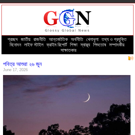
প্রচ্ছদ
--
জাতীয়
--
রাজনীতি
--
আন্তর্জাতিক
--
অর্থনীতি
--
খেলাধূলা
--
তথ্য ও প্রযুক্তি
--
বিনোদন
--
লাইফ স্টাইল
--
ক্রাইম রিপোর্ট
--
শিক্ষা
--
স্বাস্থ্য
--
শিশুতোষ
--
সম্পাদকীয়
--
সাক্ষাতকার
পবিত্র আশুরা ২৬ জুন
June 17, 2026