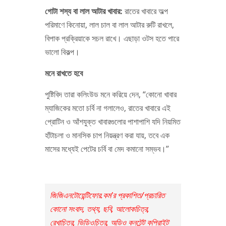
গোটা শস্য বা লাল আটার খাবার:
রাতের খাবারে অল্প
পরিমাণে কিনোয়া, লাল চাল বা লাল আটার রুটি রাখলে,
বিপাক প্রক্রিয়াকে সচল রাখে। এছাড়া ওটস হতে পারে
ভালো বিকল্প।
মনে রাখতে হবে
পুষ্টিবিদ তারা কলিংউড মনে করিয়ে দেন, “কোনো খাবার
ম্যাজিকের মতো চর্বি না গলালেও, রাতের খাবারে এই
প্রোটিন ও আঁশযুক্ত খাবারগুলোর পাশাপাশি যদি নিয়মিত
হাঁটাচলা ও মানসিক চাপ নিয়ন্ত্রণ করা যায়, তবে এক
মাসের মধ্যেই পেটের চর্বি বা মেদ কমানো সম্ভব।”
জিজিএনটোয়েন্টিফোর.কম’র প্রকাশিত/প্রচারিত
কোনো সংবাদ, তথ্য, ছবি, আলোকচিত্র,
রেখাচিত্র, ভিডিওচিত্র, অডিও কনটেন্ট কপিরাইট