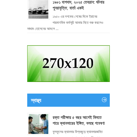
১৯৮১ বাগদাদ, ২০২৫ তেহরান: ঘটনার
পুনরাবৃত্তি, বার্তা একই
১৯৫০ এর দশকের শেষের দিকে ইরানের
পারমাণবিক কর্মসূচি আকার নিতে শুরু করলেও
সাদ্দাম হোসেনের আমলে …
স্বাস্থ্য
রক্ত পরীক্ষায় ৫ বছর আগেই মিলতে
পারে ক্যানসারের ইঙ্গিত, বলছে গবেষণা
ফুসফুসের ক্যানসার বিশ্বজুড়ে ক্যানসারজনিত