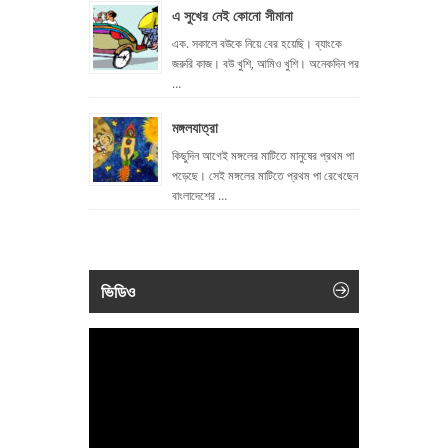
এ সুখের নেই কোনো সীমানা
এক. সকালে বউকে নিয়ে বের হয়েছি। ব্যাংকে
জরুরি কাজ। বউ খুশি, আমিও খুশি। অনেকদিন পর
…
মঙ্গলযাত্রা
কিছুদিন আগেই মঙ্গলের মাটিতে মানুষের প্রথম পা
পড়েছে। সেই মঙ্গলের মাটিতে প্রথম পা রেখেছেন
বাংলাদেশের …
ভিডিও