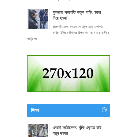
যুবদলের সভাপতি কতৃক গাড়ি, ‘চাপা
দিয়ে হত্যা’
রাজবাড়ী জেলা সদরের গোয়ালন্দ মোড় এলাকায়
করিম ফিলিং স্টেশনের রিপন সাহা নামে এক কর্মীকে
গাড়িচাপা …
শিক্ষা
এআই-অটোমেশন: ঝুঁকি এড়াতে চাই
নতুন দক্ষতা