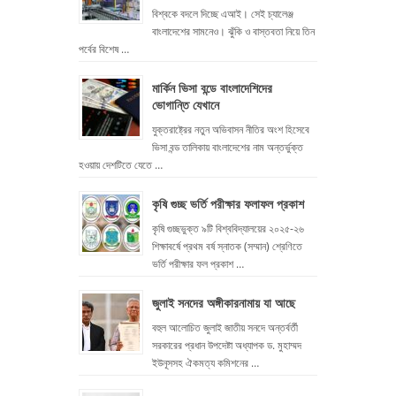
বিশ্বকে বদলে দিচ্ছে এআই। সেই চ্যালেঞ্জ
বাংলাদেশের সামনেও। ঝুঁকি ও বাস্তবতা নিয়ে তিন
পর্বের বিশেষ …
মার্কিন ভিসা বন্ডে বাংলাদেশিদের
ভোগান্তি যেখানে
যুক্তরাষ্ট্রের নতুন অভিবাসন নীতির অংশ হিসেবে
ভিসা বন্ড তালিকায় বাংলাদেশের নাম অন্তর্ভুক্ত
হওয়ায় দেশটিতে যেতে …
কৃষি গুচ্ছ ভর্তি পরীক্ষার ফলাফল প্রকাশ
কৃষি গুচ্ছভুক্ত ৯টি বিশ্ববিদ্যালয়ের ২০২৫-২৬
শিক্ষাবর্ষে প্রথম বর্ষ স্নাতক (সম্মান) শ্রেণিতে
ভর্তি পরীক্ষার ফল প্রকাশ …
জুলাই সনদের অঙ্গীকারনামায় যা আছে
বহুল আলোচিত জুলাই জাতীয় সনদে অন্তর্বর্তী
সরকারের প্রধান উপদেষ্টা অধ্যাপক ড. মুহাম্মদ
ইউনূসসহ ঐকমত্য কমিশনের …