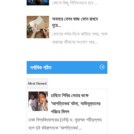
কোনো কিছু নিশ্চিতভাবে হবে ...
অবসরে যেসব কাজ ফোন রাখবে
দূরে...
ফোনের পর্দার দিকে কাটাছে সময়, সঙ্গে
হারাচ্ছে জীবনের সংযোগ আর...
সর্বাধিক পঠিত
Most Viewed
ঢাবিতে শিবির নেতার কক্ষে
‘আপত্তিকর’ ঘটনা, অভিযুক্তদের
পরিচয় মিলল
ঢাকা বিশ্ববিদ্যালয়ের (ঢাবি) ড. মুহাম্মদ শহীদুল্লাহ
হলে দুই বহিরাগতকে ‘আপত্তিকর’...