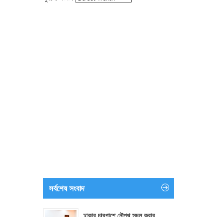
সর্বশেষ সংবাদ
ঢাকার চারপাশে নৌপথ সচল করার