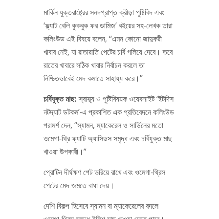
মার্কিন যুক্তরাষ্ট্রের সনদপ্রাপ্ত ক্রীড়া পুষ্টিবিদ এবং
‘ফ্ল্যাট বেলি কুকবুক ফর ডামিজ’ বইয়ের সহ-লেখক তারা
কলিংউড এই বিষয়ে বলেন, “এমন কোনো জাদুকরী
খাবার নেই, যা রাতারাতি পেটের চর্বি গলিয়ে দেবে। তবে
রাতের খাবারে সঠিক খাবার নির্বাচন করলে তা
নিশ্চিতভাবেই মেদ কমাতে সাহায্য করে।”
চর্বিযুক্ত মাছ:
স্বাস্থ্য ও পুষ্টিবিষয়ক ওয়েবসাইট ‘ইটদিস
নটদ্যাট ডটকম’-এ প্রকাশিত এক প্রতিবেদনে কলিংউড
পরামর্শ দেন, “স্যামন, ম্যাকেরেল ও সার্ডিনের মতো
ওমেগা-থ্রি ফ্যাটি অ্যাসিডস সমৃদ্ধ এবং চর্বিযুক্ত মাছ
খাওয়া উপকারী।”
প্রোটিন দীর্ঘক্ষণ পেট ভরিয়ে রাখে এবং ওমেগা-থ্রিস
পেটের মেদ জমতে বাধা দেয়।
দেশি বিকল্প হিসেবে স্যামন বা ম্যাকেরেলের বদলে