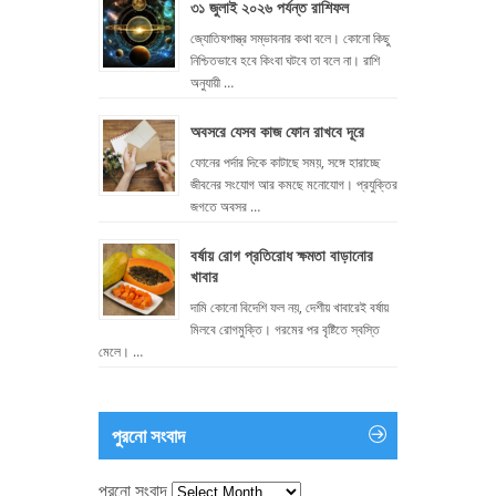
৩১ জুলাই ২০২৬ পর্যন্ত রাশিফল
জ্যোতিষশাস্ত্র সম্ভাবনার কথা বলে। কোনো কিছু
নিশ্চিতভাবে হবে কিংবা ঘটবে তা বলে না। রাশি
অনুযায়ী …
অবসরে যেসব কাজ ফোন রাখবে দূরে
ফোনের পর্দার দিকে কাটাছে সময়, সঙ্গে হারাচ্ছে
জীবনের সংযোগ আর কমছে মনোযোগ। প্রযুক্তির
জগতে অবসর …
বর্ষায় রোগ প্রতিরোধ ক্ষমতা বাড়ানোর
খাবার
দামি কোনো বিদেশি ফল নয়, দেশীয় খাবারেই বর্ষায়
মিলবে রোগমুক্তি। গরমের পর বৃষ্টিতে স্বস্তি
মেলে। …
পুরনো সংবাদ
পুরনো সংবাদ