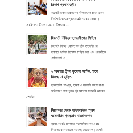
নির্দেশ প্রধানমন্ত্রীর
রাজধানী ঢাকার চারপাশের নৌপথগুলো সচল করার
নির্দেশ দিয়েছেন প্রধানমন্ত্রী তারেক রহমান।
একইসাথে কীভাবে ঢাকার নদীগুলোর …
সিলেটে নিষিদ্ধ ছাত্রলীগের মিছিল
সিলেটে নিষিদ্ধ ঘোষিত সংগঠন ছাত্রলীগের
ব্যানারে ঝটিকা বিক্ষোভ মিছিল করা এবং পরবর্তীতে
সেটির ছবি ও …
২ মামলায় চিন্ময় কৃষ্ণের জামিন, তবে
মিলছে না মুক্তি
হত্যাচেষ্টা, ভাঙচুর, হামলা ও সরকারি কাজে বাধার
অভিযোগে করা পৃথক দুই মামলায় সনাতনী জাগরণ
জোটের …
মিয়ানমার থেকে পাইপলাইনে গ্যাস
আমদানির প্রস্তাব বাংলাদেশের
গ্যাস–সংকট সমাধানে মালয়েশিয়ার পর এবার
মিয়ানমারের সহায়তা চেয়েছে বাংলাদেশ। দেশটি