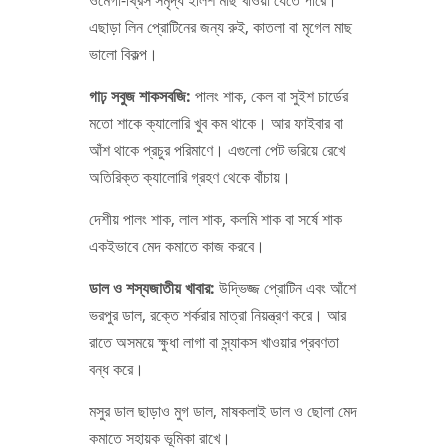
ওমেগা-থ্রিস সমৃদ্ধ ইলিশ মাছ খাওয়া যেতে পারে।
এছাড়া লিন প্রোটিনের জন্য রুই, কাতলা বা মৃগেল মাছ
ভালো বিকল্প।
গাঢ় সবুজ শাকসবজি:
পালং শাক, কেল বা সুইশ চার্ডের
মতো শাকে ক্যালোরি খুব কম থাকে। আর ফাইবার বা
আঁশ থাকে প্রচুর পরিমাণে। এগুলো পেট ভরিয়ে রেখে
অতিরিক্ত ক্যালোরি গ্রহণ থেকে বাঁচায়।
দেশীয় পালং শাক, লাল শাক, কলমি শাক বা সর্ষে শাক
একইভাবে মেদ কমাতে কাজ করবে।
ডাল ও শস্যজাতীয় খাবার:
উদ্ভিজ্জ প্রোটিন এবং আঁশে
ভরপুর ডাল, রক্তে শর্করার মাত্রা নিয়ন্ত্রণ করে। আর
রাতে অসময়ে ক্ষুধা লাগা বা স্ন্যাকস খাওয়ার প্রবণতা
বন্ধ করে।
মসুর ডাল ছাড়াও মুগ ডাল, মাষকলাই ডাল ও ছোলা মেদ
কমাতে সহায়ক ভূমিকা রাখে।