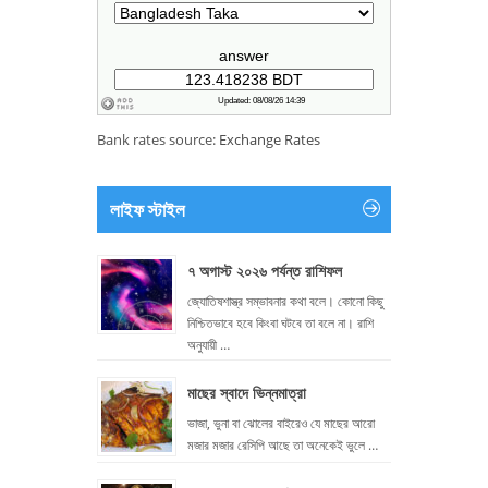
Bank rates source:
Exchange Rates
লাইফ স্টাইল
৭ অগাস্ট ২০২৬ পর্যন্ত রাশিফল
জ্যোতিষশাস্ত্র সম্ভাবনার কথা বলে। কোনো কিছু
নিশ্চিতভাবে হবে কিংবা ঘটবে তা বলে না। রাশি
অনুযায়ী …
মাছের স্বাদে ভিন্নমাত্রা
ভাজা, ভুনা বা ঝোলের বাইরেও যে মাছের আরো
মজার মজার রেসিপি আছে তা অনেকেই ভুলে …