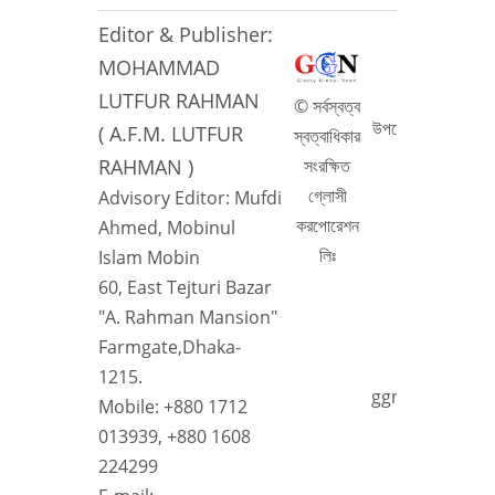
Editor & Publisher:
সম্পাদক ও
MOHAMMAD
মোহাম্মদ লু
( এ,এফ,এম লুৎফ
LUTFUR RAHMAN
© সর্বস্বত্ব
উপদেষ্টা সম্পাদক: মুফ
( A.F.M. LUTFUR
স্বত্বাধিকার
মবিনুল 
RAHMAN )
সংরক্ষিত
৬০, পূর্ব তেজতুর
গ্লোসী
Advisory Editor: Mufdi
রহমা
করপোরেশন
Ahmed, Mobinul
ফার্মগেট
লিঃ
Islam Mobin
মোবাইলঃ 
60, East Tejturi Bazar
০১৩৯৩৯, +
"A. Rahman Mansion"
Farmgate,Dhaka-
1215.
ggn24info@gm
Mobile: +880 1712
013939, +880 1608
224299