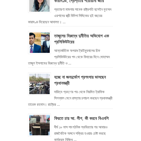
কারাদণ্ড, গ্রেপ্তারি পরোয়ানা জারি
প্রতারণা মামলায় সাবেক রাষ্ট্রপতি হুসেইন মুহম্মদ
এরশাদের স্ত্রী বিদিশা সিদ্দিকের দুই বছরের
কারাদণ্ড দিয়েছেন আদালত। …
তাজুলের বিরুদ্ধে দুর্নীতির অভিযোগ এক
প্রসিকিউটরের
আন্তর্জাতিক অপরাধ ট্রাইব্যুনালের চিফ
প্রসিকিউটরের পদ থেকে বিদায়ের দিনে মোহাম্মদ
তাজুল ইসলামের বিরুদ্ধে দুর্নীতি ও …
হচ্ছে না জনদুর্ভোগ প্রশংসায় ভাসছেন
প্রধানমন্ত্রী
দায়িত্ব গ্রহণের পর থেকে নিয়মিত ট্রাফিক
সিগন্যাল মেনে রাস্তায় চলাচল করছেন প্রধানমন্ত্রী
তারেক রহমান। রাষ্ট্রের …
ফিরতে চায় আ. লীগ, কী করবে বিএনপি
দীর্ঘ ১৮ মাস সাংগঠনিক স্থবিরতার পর আবারও
রাজনৈতিক অঙ্গনে সক্রিয় হওয়ার চেষ্টা করছে
কার্যক্রম নিষিদ্ধ …