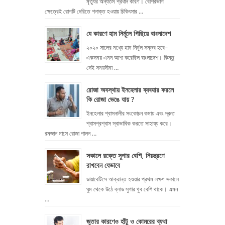
মৃত্যুর অন্যতম প্রধান কারণ। বেশিরভাগ
ক্ষেত্রেই রোগটি দেরিতে শনাক্ত হওয়ায় চিকিৎসার …
যে কারণে হাম নির্মূলে পিছিয়ে বাংলাদেশ
২০২০ সালের মধ্যে হাম নির্মূল সম্ভব হবে–
একসময় এমন আশা করেছিল বাংলাদেশ। কিন্তু
সেই সময়সীমা …
রোজা অবস্থায় ইনহেলার ব্যবহার করলে
কি রোজা ভেঙে যায় ?
ইনহেলার শ্বাসনালীর সংকোচন কমায় এবং দ্রুত
শ্বাসপ্রশ্বাস স্বাভাবিক করতে সাহায্য করে।
রমজান মাসে রোজা পালন …
সকালে রক্তে সুগার বেশি, নিয়ন্ত্রণে
রাখবেন যেভাবে
ডায়াবেটিসে আক্রান্ত হওয়ার প্রথম লক্ষণ সকালে
ঘুম থেকে উঠে ব্লাড সুগার খুব বেশি থাকে। এমন
…
জুতার কারণেও হাঁটু ও কোমরের ব্যথা