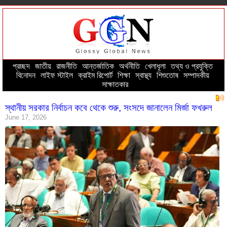
প্রচ্ছদ
--
জাতীয়
--
রাজনীতি
--
আন্তর্জাতিক
--
অর্থনীতি
--
খেলাধূলা
--
তথ্য ও প্রযুক্তি
--
বিনোদন
--
লাইফ স্টাইল
--
ক্রাইম রিপোর্ট
--
শিক্ষা
--
স্বাস্থ্য
--
শিশুতোষ
--
সম্পাদকীয়
--
সাক্ষাতকার
স্থানীয় সরকার নির্বাচন কবে থেকে শুরু, সংসদে জানালেন মির্জা ফখরুল
June 17, 2026