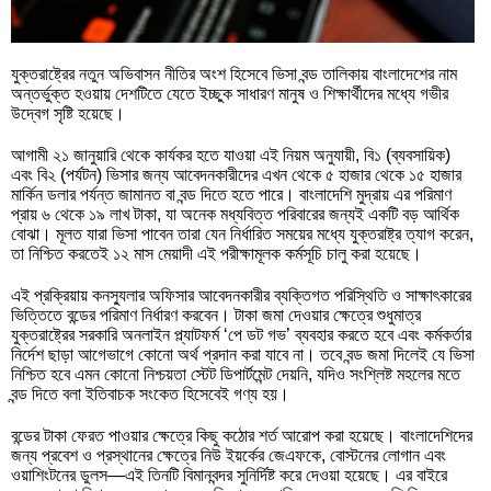
যুক্তরাষ্ট্রের নতুন অভিবাসন নীতির অংশ হিসেবে ভিসা বন্ড তালিকায় বাংলাদেশের নাম
অন্তর্ভুক্ত হওয়ায় দেশটিতে যেতে ইচ্ছুক সাধারণ মানুষ ও শিক্ষার্থীদের মধ্যে গভীর
উদ্বেগ সৃষ্টি হয়েছে।
আগামী ২১ জানুয়ারি থেকে কার্যকর হতে যাওয়া এই নিয়ম অনুযায়ী, বি১ (ব্যবসায়িক)
এবং বি২ (পর্যটন) ভিসার জন্য আবেদনকারীদের এখন থেকে ৫ হাজার থেকে ১৫ হাজার
মার্কিন ডলার পর্যন্ত জামানত বা বন্ড দিতে হতে পারে। বাংলাদেশি মুদ্রায় এর পরিমাণ
প্রায় ৬ থেকে ১৯ লাখ টাকা, যা অনেক মধ্যবিত্ত পরিবারের জন্যই একটি বড় আর্থিক
বোঝা। মূলত যারা ভিসা পাবেন তারা যেন নির্ধারিত সময়ের মধ্যে যুক্তরাষ্ট্র ত্যাগ করেন,
তা নিশ্চিত করতেই ১২ মাস মেয়াদী এই পরীক্ষামূলক কর্মসূচি চালু করা হয়েছে।
এই প্রক্রিয়ায় কনস্যুলার অফিসার আবেদনকারীর ব্যক্তিগত পরিস্থিতি ও সাক্ষাৎকারের
ভিত্তিতে বন্ডের পরিমাণ নির্ধারণ করবেন। টাকা জমা দেওয়ার ক্ষেত্রে শুধুমাত্র
যুক্তরাষ্ট্রের সরকারি অনলাইন প্ল্যাটফর্ম ‘পে ডট গভ’ ব্যবহার করতে হবে এবং কর্মকর্তার
নির্দেশ ছাড়া আগেভাগে কোনো অর্থ প্রদান করা যাবে না। তবে বন্ড জমা দিলেই যে ভিসা
নিশ্চিত হবে এমন কোনো নিশ্চয়তা স্টেট ডিপার্টমেন্ট দেয়নি, যদিও সংশ্লিষ্ট মহলের মতে
বন্ড দিতে বলা ইতিবাচক সংকেত হিসেবেই গণ্য হয়।
বন্ডের টাকা ফেরত পাওয়ার ক্ষেত্রে কিছু কঠোর শর্ত আরোপ করা হয়েছে। বাংলাদেশিদের
জন্য প্রবেশ ও প্রস্থানের ক্ষেত্রে নিউ ইয়র্কের জেএফকে, বোস্টনের লোগান এবং
ওয়াশিংটনের ডুলস—এই তিনটি বিমানবন্দর সুনির্দিষ্ট করে দেওয়া হয়েছে। এর বাইরে