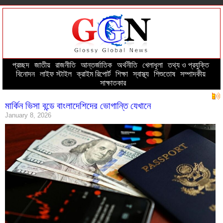
প্রচ্ছদ
--
জাতীয়
--
রাজনীতি
--
আন্তর্জাতিক
--
অর্থনীতি
--
খেলাধূলা
--
তথ্য ও প্রযুক্তি
--
বিনোদন
--
লাইফ স্টাইল
--
ক্রাইম রিপোর্ট
--
শিক্ষা
--
স্বাস্থ্য
--
শিশুতোষ
--
সম্পাদকীয়
--
সাক্ষাতকার
মার্কিন ভিসা বন্ডে বাংলাদেশিদের ভোগান্তি যেখানে
January 8, 2026