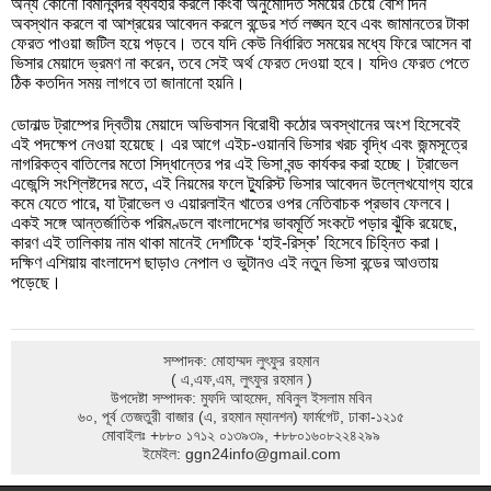
অন্য কোনো বিমানবন্দর ব্যবহার করলে কিংবা অনুমোদিত সময়ের চেয়ে বেশি দিন
অবস্থান করলে বা আশ্রয়ের আবেদন করলে বন্ডের শর্ত লঙ্ঘন হবে এবং জামানতের টাকা
ফেরত পাওয়া জটিল হয়ে পড়বে। তবে যদি কেউ নির্ধারিত সময়ের মধ্যে ফিরে আসেন বা
ভিসার মেয়াদে ভ্রমণ না করেন, তবে সেই অর্থ ফেরত দেওয়া হবে। যদিও ফেরত পেতে
ঠিক কতদিন সময় লাগবে তা জানানো হয়নি।
ডোনাল্ড ট্রাম্পের দ্বিতীয় মেয়াদে অভিবাসন বিরোধী কঠোর অবস্থানের অংশ হিসেবেই
এই পদক্ষেপ নেওয়া হয়েছে। এর আগে এইচ-ওয়ানবি ভিসার খরচ বৃদ্ধি এবং জন্মসূত্রে
নাগরিকত্ব বাতিলের মতো সিদ্ধান্তের পর এই ভিসা বন্ড কার্যকর করা হচ্ছে। ট্রাভেল
এজেন্সি সংশ্লিষ্টদের মতে, এই নিয়মের ফলে ট্যুরিস্ট ভিসার আবেদন উল্লেখযোগ্য হারে
কমে যেতে পারে, যা ট্রাভেল ও এয়ারলাইন খাতের ওপর নেতিবাচক প্রভাব ফেলবে।
একই সঙ্গে আন্তর্জাতিক পরিমণ্ডলে বাংলাদেশের ভাবমূর্তি সংকটে পড়ার ঝুঁকি রয়েছে,
কারণ এই তালিকায় নাম থাকা মানেই দেশটিকে ‘হাই-রিস্ক’ হিসেবে চিহ্নিত করা।
দক্ষিণ এশিয়ায় বাংলাদেশ ছাড়াও নেপাল ও ভুটানও এই নতুন ভিসা বন্ডের আওতায়
পড়েছে।
সম্পাদক: মোহাম্মদ লুৎফুর রহমান
( এ,এফ,এম, লুৎফুর রহমান )
উপদেষ্টা সম্পাদক: মুফদি আহমেদ, মবিনুল ইসলাম মবিন
৬০, পূর্ব তেজতুরী বাজার (এ, রহমান ম্যানশন) ফার্মগেট, ঢাকা-১২১৫
মোবাইলঃ +৮৮০ ১৭১২ ০১৩৯৩৯, +৮৮০১৬০৮২২৪২৯৯
ইমেইল:
ggn24info@gmail.com